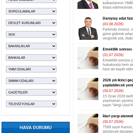
kalkanlarının YMM’
ihdas edilmesinde,
Danıştay adat faizi
(03.08.2026)
Farkında mısınız, v
güne giderek artıyo
vergicilik yok, illaki i
Emeklilik sonrası
(31.07.2026)
Emeklilik sonrası 
hukukunda hem sigo
hem de kayıtlı istih
2026 yılı ikinci g
yapılabilecek ye
(30.07.2026)
15 Ocak 2026 tari
yayınlanan yazımız
sayılı “Vergi Usul K
İdari yargı alanınd
(30.07.2026)
HAVA DURUMU
7589 sayılı Kanun,
görülecek davalar