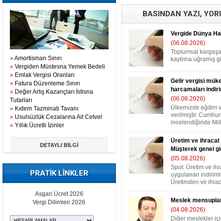
BASINDAN YAZI, YO
Vergide Dünya Hall
(06.08.2026)
Toplumsal kargaşa
»
Amortisman Sınırı
kaybına uğramış gib
»
Vergiden Müstesna Yemek Bedeli
»
Emlak Vergisi Oranları
Gelir vergisi müke
»
Fatura Düzenleme Sınırı
harcamaları indir
»
Değer Artış Kazançları İstisna
(06.08.2026)
Tutarları
Ülkemizde eğitim 
»
Kıdem Tazminatı Tavanı
verilmiştir. Cumhur
»
Usulsüzlük Cezalarına Ait Cetvel
incelendiğinde Mill
»
Yıllık Ücretli İzinler
Üretim ve ihracat 
DETAYLI BİLGİ
Müşterek genel gi
(05.08.2026)
Spot: Üretim ve ih
PRATİK LİNKLER
uygulanan indirimli
Üretimden ve ihraca
Asgari Ücret 2026
Meslek mensuplar
Vergi Dilimleri 2026
(04.08.2026)
Diğer meslekler iç