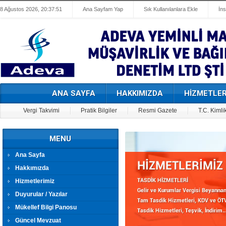
8 Ağustos 2026, 20:37:51
Ana Sayfam Yap
Sık Kullanılanlara Ekle
İn
ANA SAYFA
HAKKIMIZDA
HİZMETLER
Vergi Takvimi
Pratik Bilgiler
Resmi Gazete
T.C. Kimli
MENU
Ana Sayfa
Hakkımızda
Hizmetlerimiz
Duyurular / Yazılar
Mükellef Bilgi Panosu
Güncel Mevzuat