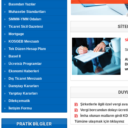
Basından Yazılar
Muhasebe Standartları
SMMM-YMM Odaları
SİTE
Ticaret Sicil Gazetesi
Mortgage
S
KOSGEB Mevzuatı
Tek Düzen Hesap Planı
Si
Basel II
A
Ücretsiz Programlar
D
w
Ekonomi Haberleri
Dış Ticaret Mevzuatı
Danıştay Kararları
DUY
Yargıtay Kararları
Dilekçematik
Şirketlerle ilgili özel vergi ava
İletişim Formu
Vergi borcundan dolayı ücretin
İmha olunan malların girdi KD
Tümüne ulaşmak için tıklayınız
PRATİK BİLGİLER