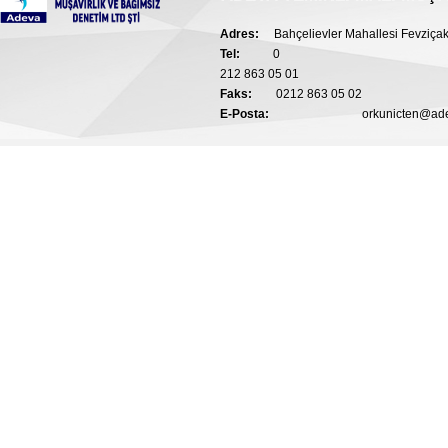
Adres:
Bahçelievler Mahallesi Fevziça
Tel:
0
212 863 05 01
Faks:
0212 863 05 02
E-Posta:
orkunicten@a